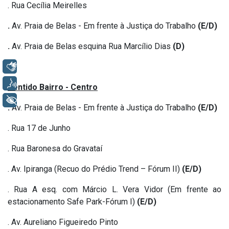
. Rua Cecília Meirelles
.
Av. Praia de Belas - Em frente à Justiça do Trabalho
(E/D)
.
Av. Praia de Belas esquina Rua Marcílio Dias
(D)
Libras
Voz
Sentido Bairro - Centro
+ Acessibilidade
.
Av. Praia de Belas - Em frente à Justiça do Trabalho
(E/D)
. Rua 17 de Junho
. Rua Baronesa do Gravataí
. Av. Ipiranga (Recuo do Prédio Trend – Fórum II)
(E/D)
. Rua A esq. com Márcio L. Vera Vidor (Em frente ao
estacionamento Safe Park-Fórum I)
(E/D)
. Av. Aureliano Figueiredo Pinto