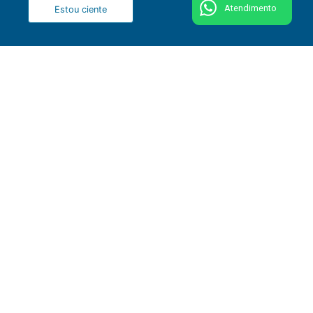
Atendimento
Estou ciente
51 3287 1800
Rua Washington Luiz, 1110 - Centro - CEP 90010-
460 - Porto Alegre - RS
Fale conosco
Comitê de Segurança e Privacidade da Informação
Ouvidoria de honorários