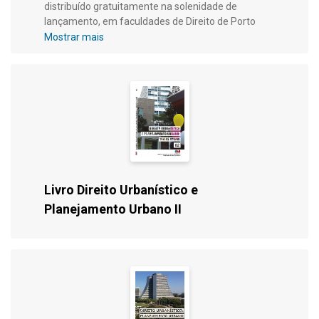
distribuído gratuitamente na solenidade de
lançamento, em faculdades de Direito de Porto
Alegre e em formato digital no site da OAB/RS. O
Mostrar mais
foco específico dado na organização do livro são
experiências na área urbanística, bem como a
formação dos estudantes para os temas
relacionados à área.
Livro Direito Urbanístico e
Planejamento Urbano II