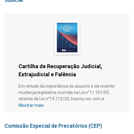
Cartilha de Recuperação Judicial,
Extrajudicial e Falência
Em virtude da importância do assunto e da recente
mudança legislativa ocorrida na Lei n°11.101/05,
através da Lei n°14.112/20, buscou-se, com a
presente cartilha, trazer os temas mais relevantes
Mostrar mais
da matéria, bem como as principais alterações da
Lei, visando auxiliar na atualização dos
profissionais da área e da sociedade como um
Comissão Especial de Precatórios (CEP)
todo.