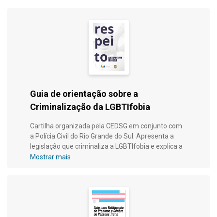
Guia de orientação sobre a
Criminalização da LGBTIfobia
Cartilha organizada pela CEDSG em conjunto com
a Polícia Civil do Rio Grande do Sul. Apresenta a
legislação que criminaliza a LGBTIfobia e explica a
tipificação do crime; orienta sobre denúncias e
Mostrar mais
aborda as prerrogativas de advogados e
advogadas nesses tipos de casos.