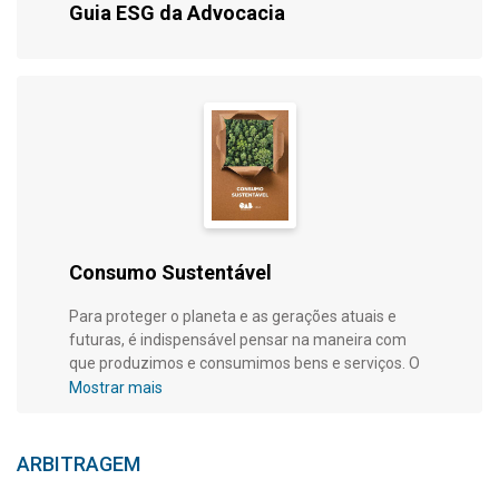
Guia ESG da Advocacia
Consumo Sustentável
Para proteger o planeta e as gerações atuais e
futuras, é indispensável pensar na maneira com
que produzimos e consumimos bens e serviços. O
objetivo do consumo sustentável é o de
Mostrar mais
incrementar a eficiência na alocação dos recursos
e fomentar o comércio justo, para mitigar
desigualdades e permitir que todos desfrutem de
ARBITRAGEM
adequada qualidade de vida, com acesso a