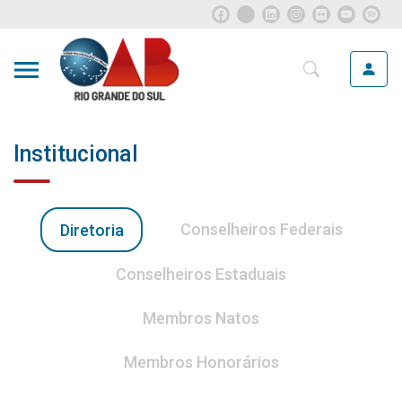
Institucional
Conselheiros Federais
Diretoria
Conselheiros Estaduais
Membros Natos
Membros Honorários