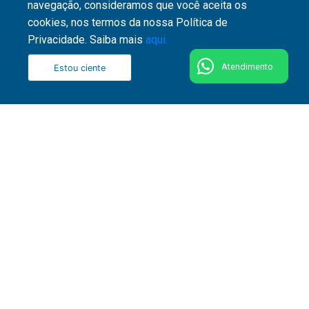
navegação, consideramos que você aceita os
cookies, nos termos da nossa Política de
Privacidade. Saiba mais
aqui.
Atendimento
Estou ciente
51 3287 1800
Rua Washington Luiz, 1110 - Centro - CEP 90010-
460 - Porto Alegre - RS
Fale conosco
Comitê de Segurança e Privacidade da Informação