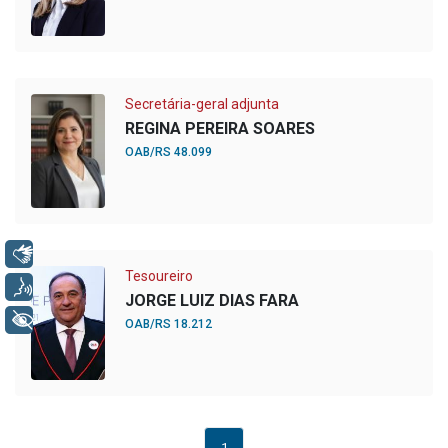
Secretária-geral adjunta
REGINA PEREIRA SOARES
OAB/RS 48.099
Libras
Tesoureiro
Voz
JORGE LUIZ DIAS FARA
+ Acessibilidade
OAB/RS 18.212
1